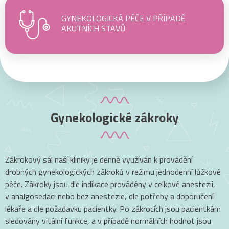
GYNEKOLOGICKÁ PÉČE V PŘÍPADĚ
AKUTNÍCH STAVŮ
Gynekologické zákroky
Zákrokový sál naší kliniky je denně využíván k provádění
drobných gynekologických zákroků v režimu jednodenní lůžkové
péče. Zákroky jsou dle indikace prováděny v celkové anestezii,
v analgosedaci nebo bez anestezie, dle potřeby a doporučení
lékaře a dle požadavku pacientky. Po zákrocích jsou pacientkám
sledovány vitální funkce, a v případě normálních hodnot jsou