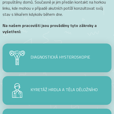
propuštěny domů. Současně je jim předán kontakt na horkou
linku, kde mohou v případě akutních potíží konzultovat svůj
Vážení pacienti,
stav s lékařem kdykoliv během dne.
kvůli technickým problémům
Na našem pracovišti jsou prováděny tyto zákroky a
momentálně nejsme schopni odbavovat
vyšetření:
emailové komunikace. Prosím, využijte
telefon
+420 588 884 180
. V případě
akutních problémů zavolejte na horkou
DIAGNOSTICKÁ HYSTEROSKOPIE
linku
+420 725 666 111
.
Na nápravě pracujeme. Děkujeme za
pochopení.
IVF Clinic Olomouc
KYRETÁŽ HRDLA A TĚLA DĚLOŽNÍHO