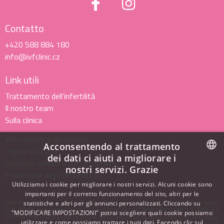
Contatto
+420 588 884 180
info@ivfclinic.cz
Link utili
Trattamento dell’infertilità
Il nostro team
Sulla clinica
Informativa sulla privacy
Acconsentendo al trattamento
Organi statutari
dei dati ci aiuti a migliorare i
Relazioni annuali e altri documenti
nostri servizi. Grazie
CZECH
Protezione degli informatori
Utilizziamo i cookie per migliorare i nostri servizi. Alcuni cookie sono
ENGLISH
importanti per il corretto funzionamento del sito, altri per le
Questo è il sito web di IVF Clinic a.s., che appartiene al gruppo
statistiche e altri per gli annunci personalizzati. Cliccando su
ITALIAN
FutureLife, con sede legale a Olomouc, Nová Ulice, Horní lán 1328/6, ID:
"MODIFICARE IMPOSTAZIONI" potrai scegliere quali cookie possiamo
29358914, iscritta nel registro delle imprese tenuto presso il Tribunale
utilizzare e come possiamo trattare i tuoi dati. Facendo clic sul