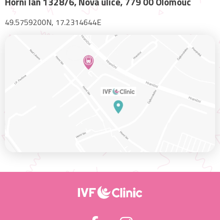
Horní lán 1328/6, Nová ulice, 779 00 Olomouc
49.5759200N, 17.2314644E