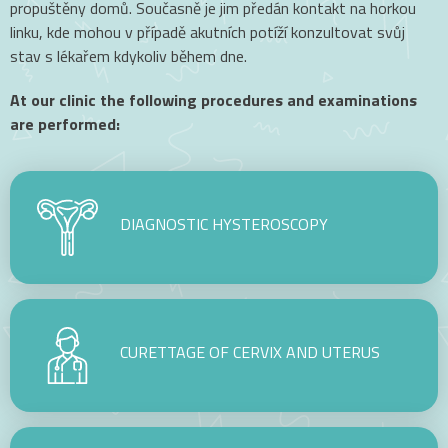
propuštěny domů. Současně je jim předán kontakt na horkou
Dear patients,
linku, kde mohou v případě akutních potíží konzultovat svůj
stav s lékařem kdykoliv během dne.
Unfortunately, we are currently
experiencing technical issues and we are
At our clinic the following procedures and examinations
not able to process email communications.
are performed:
Please contact our coordinators Iveta
Synkova on
+420 702 042 526
or Marta
Brucciani on
+420 602 160 731
.
DIAGNOSTIC HYSTEROSCOPY
If you fill out form on this site, we will get
in touch soon.
We are working on fixing the problem and
apologize for the inconvenience.
CURETTAGE OF CERVIX AND UTERUS
IVF Clinic Olomouc