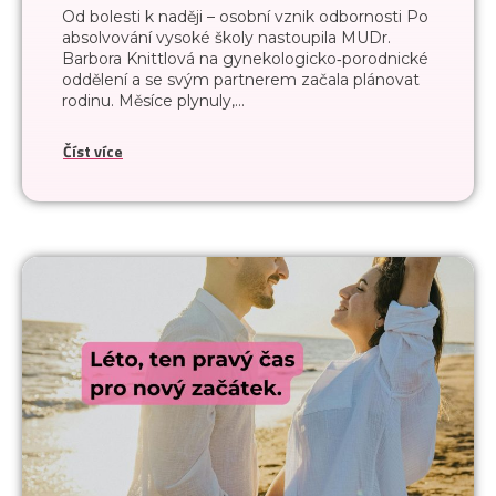
Od bolesti k naději – osobní vznik odbornosti Po
absolvování vysoké školy nastoupila MUDr.
Barbora Knittlová na gynekologicko‑porodnické
oddělení a se svým partnerem začala plánovat
rodinu. Měsíce plynuly,...
Číst více
Vážení pacienti,
kvůli technickým problémům