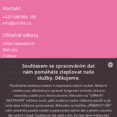
Kontakt
+420 588 884 180
info@ivfclinic.cz
Užitečné odkazy
Léčba neplodnosti
Náš tým
O klinice
Souhlasem se zpracováním dat
Ochrana osobních údajů
nám pomáháte zlepšovat naše
Statutární orgány
služby. Děkujeme.
Výroční zprávy a jiné dokumenty
CZECH
Ochrana oznamovatelů
Používáme soubory cookies k zlepšování našich služeb. Některé
ENGLISH
cookies jsou důležité pro správné fungování stránek, jiné pro
statistiky a další pro cílené oslovení. Kliknutím na "UPRAVIT
ITALIAN
Toto jsou internetové stránky společnosti IVF Clinic a.s., která patří do
NASTAVENÍ" můžete zvolit, jaké soubory cookie můžeme použít a jak
skupiny FutureLife, se sídlem na Olomouc, Nová Ulice, Horní lán 1328/6,
vaše data můžeme zpracovávat. Kliknutím na tlačítko „PŘIJMOUT VŠE“
IČ: 29358914, zapsané v obchodním rejstříku vedeném u Krajského
soudu v Ostravě, oddíl B, vložka 10467. Společnost přestala být s
nám umožníte použití cookie a zpracování vašich dat v plném rozsahu
účinností ode dne 22.5.2021 členem koncernu SYNBIOL, a to na
dle našich zásad. Souhlasíte tak také s tím, že tyto data mohou být