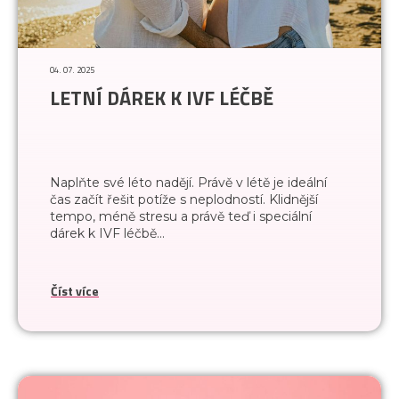
momentálně nejsme schopni odbavovat
emailové komunikace. Prosím, využijte
telefon
+420 588 884 180
. V případě
04. 07. 2025
akutních problémů zavolejte na horkou
LETNÍ DÁREK K IVF LÉČBĚ
linku
+420 725 666 111
.
Na nápravě pracujeme. Děkujeme za
pochopení.
Naplňte své léto nadějí. Právě v létě je ideální
čas začít řešit potíže s neplodností. Klidnější
IVF Clinic Olomouc
tempo, méně stresu a právě teď i speciální
dárek k IVF léčbě...
Číst více