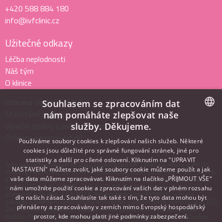
+420 588 884 180
info@ivfclinic.cz
Užitečné odkazy
Léčba neplodnosti
Náš tým
O klinice
Ochrana osobních údajů
Souhlasem se zpracováním dat
Statutární orgány
nám pomáháte zlepšovat naše
Výroční zprávy a jiné dokumenty
služby. Děkujeme.
CZECH
Ochrana oznamovatelů
Používáme soubory cookies k zlepšování našich služeb. Některé
ENGLISH
cookies jsou důležité pro správné fungování stránek, jiné pro
statistiky a další pro cílené oslovení. Kliknutím na "UPRAVIT
ITALIAN
Toto jsou internetové stránky společnosti IVF Clinic a.s., která patří do
NASTAVENÍ" můžete zvolit, jaké soubory cookie můžeme použít a jak
skupiny FutureLife, se sídlem na Olomouc, Nová Ulice, Horní lán 1328/6,
IČ: 29358914, zapsané v obchodním rejstříku vedeném u Krajského
vaše data můžeme zpracovávat. Kliknutím na tlačítko „PŘIJMOUT VŠE“
soudu v Ostravě, oddíl B, vložka 10467. Společnost přestala být s
nám umožníte použití cookie a zpracování vašich dat v plném rozsahu
účinností ode dne 22.5.2021 členem koncernu SYNBIOL, a to na
dle našich zásad. Souhlasíte tak také s tím, že tyto data mohou být
základě oznámení řídící osoby koncernu – společnosti SynBiol, a.s., IČO
přenášeny a zpracovávány v zemích mimo Evropský hospodářský
26014343. Ta sdělila, že existence koncernu není k danému datu
nadále dána s tím, že osoby jí přímo či nepřímo ovládané již nebudou
prostor, kde mohou platit jiné podmínky zabezpečení.