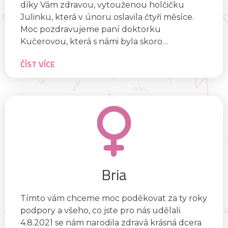
díky Vám zdravou, vytouženou holčičku
Julinku, která v únoru oslavila čtyři měsíce.
Moc pozdravujeme paní doktorku
Kučerovou, která s námi byla skoro…
ČÍST VÍCE
Bria
Vážení pacienti,
Tímto vám chceme moc poděkovat za ty roky
kvůli technickým problémům
podpory a všeho, co jste pro nás udělali.
momentálně nejsme schopni odbavovat
4.8.2021 se nám narodila zdravá krásná dcera