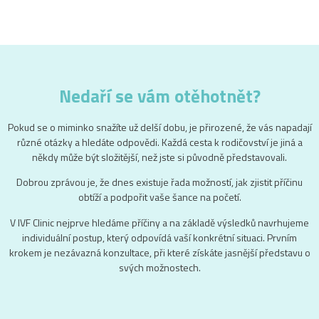
Nedaří se vám otěhotnět?
Pokud se o miminko snažíte už delší dobu, je přirozené, že vás napadají
různé otázky a hledáte odpovědi. Každá cesta k rodičovství je jiná a
někdy může být složitější, než jste si původně představovali.
Dobrou zprávou je, že dnes existuje řada možností, jak zjistit příčinu
obtíží a podpořit vaše šance na početí.
V IVF Clinic nejprve hledáme příčiny a na základě výsledků navrhujeme
individuální postup, který odpovídá vaší konkrétní situaci. Prvním
krokem je nezávazná konzultace, při které získáte jasnější představu o
svých možnostech.