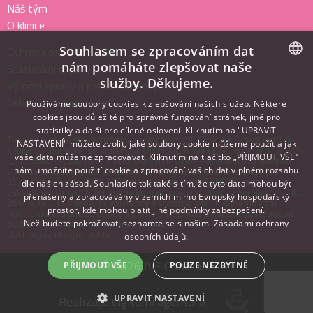
Náš tým
O klinice
Souhlasem se zpracováním dat
Ochrana osobních údajů
nám pomáháte zlepšovat naše
Statutární orgány
služby. Děkujeme.
Výroční zprávy a jiné dokumenty
CZECH
Ochrana oznamovatelů
Používáme soubory cookies k zlepšování našich služeb. Některé
ENGLISH
cookies jsou důležité pro správné fungování stránek, jiné pro
statistiky a další pro cílené oslovení. Kliknutím na "UPRAVIT
ITALIAN
Toto jsou internetové stránky společnosti IVF Clinic a.s., která patří do
NASTAVENÍ" můžete zvolit, jaké soubory cookie můžeme použít a jak
skupiny FutureLife, se sídlem na Olomouc, Nová Ulice, Horní lán 1328/6,
vaše data můžeme zpracovávat. Kliknutím na tlačítko „PŘIJMOUT VŠE“
IČ: 29358914, zapsané v obchodním rejstříku vedeném u Krajského
soudu v Ostravě, oddíl B, vložka 10467. Společnost přestala být s
nám umožníte použití cookie a zpracování vašich dat v plném rozsahu
účinností ode dne 22.5.2021 členem koncernu SYNBIOL, a to na
dle našich zásad. Souhlasíte tak také s tím, že tyto data mohou být
základě oznámení řídící osoby koncernu – společnosti SynBiol, a.s., IČO
přenášeny a zpracovávány v zemích mimo Evropský hospodářský
26014343. Ta sdělila, že existence koncernu není k danému datu
prostor, kde mohou platit jiné podmínky zabezpečení.
nadále dána s tím, že osoby jí přímo či nepřímo ovládané již nebudou
podléhat jednotnému řízení ve smyslu §79 odst. 1 zákona o
Než budete pokračovat, seznamte se s našimi
Zásadami ochrany
obchodních korporacích.
osobních údajů.
© 2026 IVF Clinic a.s.
PŘIJMOUT VŠE
POUZE NEZBYTNÉ
Realizace
digitální agentura
UPRAVIT NASTAVENÍ