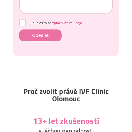
Souhlasím se
zpracováním údajů
.
Odeslat
Proč zvolit právě IVF Clinic
Olomouc
13+ let zkušeností
s léčbou neplodnosti