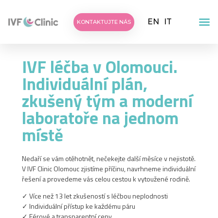
EN
IT
KONTAKTUJTE NÁS
IVF léčba v Olomouci.
Individuální plán,
zkušený tým a moderní
laboratoře na jednom
místě
Nedaří se vám otěhotnět, nečekejte další měsíce v nejistotě.
V IVF Clinic Olomouc zjistíme příčinu, navrhneme individuální
řešení a provedeme vás celou cestou k vytoužené rodině.
✓ Více než 13 let zkušeností s léčbou neplodnosti
✓ Individuální přístup ke každému páru
✓ Férové a transparentní ceny