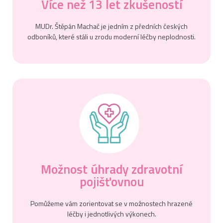
Více než 13 let zkušeností
MUDr. Štěpán Machač je jedním z předních českých
odboníků, které stáli u zrodu moderní léčby neplodnosti.
Vážení pacienti,
kvůli technickým problémům
momentálně nejsme schopni odbavovat
emailové komunikace. Prosím, využijte
telefon
+420 588 884 180
. V případě
akutních problémů zavolejte na horkou
linku
+420 725 666 111
.
Na nápravě pracujeme. Děkujeme za
pochopení.
Možnost úhrady zdravotní
pojišťovnou
IVF Clinic Olomouc
Pomůžeme vám zorientovat se v možnostech hrazené
léčby i jednotlivých výkonech.